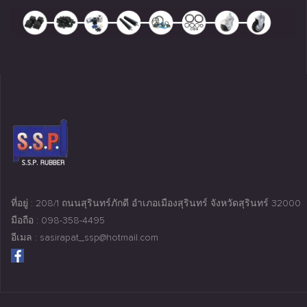
ที่อยู่ : 208/1 ถนนสุรินทร์ภักดี อำเภอเมืองสุรินทร์ จังหวัดสุรินทร์ 32000
มือถือ : 098-358-4495
อีเมล : sasirapat_ssp@hotmail.com