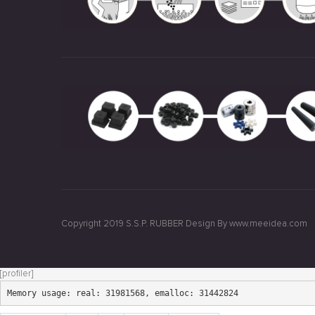
Copyright 2019 S.S.P. RUBBER Design By www.meeidea.com
[profiler]
Memory usage: real: 31981568, emalloc: 31442824