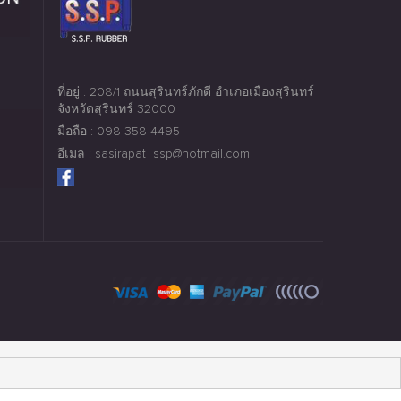
ที่อยู่ : 208/1 ถนนสุรินทร์ภักดี อำเภอเมืองสุรินทร์
จังหวัดสุรินทร์ 32000
มือถือ : 098-358-4495
อีเมล : sasirapat_ssp@hotmail.com