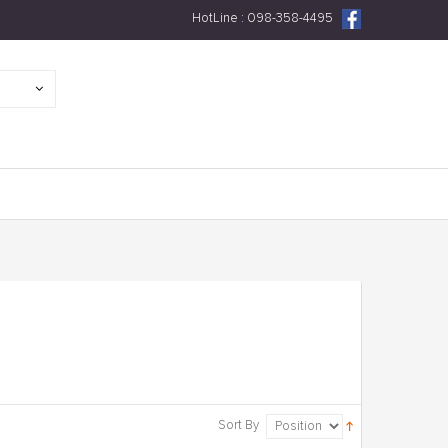
HotLine : 098-358-4495
Sort By