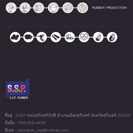
ที่อยู่ : 208/1 ถนนสุรินทร์ภักดี อำเภอเมืองสุรินทร์ จังหวัดสุรินทร์ 32000
มือถือ : 098-358-4495
อีเมล : sasirapat_ssp@hotmail.com